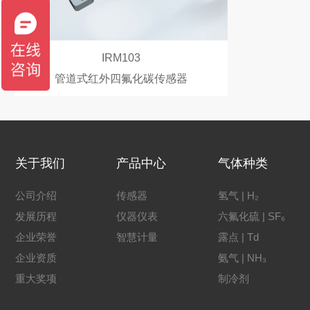
IRM103
管道式红外四氟化碳传感器
关于我们
产品中心
气体种类
公司介绍
传感器
氢气 | H₂
发展历程
仪器仪表
六氟化硫 | SF₆
企业荣誉
智慧计量
露点 | Td
企业资质
氨气 | NH₃
重大奖项
制冷剂